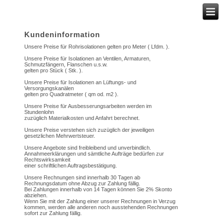
Kundeninformation
Unsere Preise für Rohrisolationen gelten pro Meter ( Lfdm. ).
Unsere Preise für Isolationen an Ventilen, Armaturen,
Schmutzfängern, Flanschen u.s.w.
gelten pro Stück ( Stk. ).
Unsere Preise für Isolationen an Lüftungs- und
Versorgungskanälen
gelten pro Quadratmeter ( qm od. m2 ).
Unsere Preise für Ausbesserungsarbeiten werden im
Stundenlohn
zuzüglich Materialkosten und Anfahrt berechnet.
Unsere Preise verstehen sich zuzüglich der jeweiligen
gesetzlichen Mehrwertsteuer.
Unsere Angebote sind freibleibend und unverbindlich.
Annahmeerklärungen und sämtliche Aufträge bedürfen zur
Rechtswirksamkeit
einer schriftlichen Auftragsbestätigung.
Unsere Rechnungen sind innerhalb 30 Tagen ab
Rechnungsdatum ohne Abzug zur Zahlung fällig.
Bei Zahlungen innerhalb von 14 Tagen können Sie 2% Skonto
abziehen.
Wenn Sie mit der Zahlung einer unserer Rechnungen in Verzug
kommen, werden alle anderen noch ausstehenden Rechnungen
sofort zur Zahlung fällig.