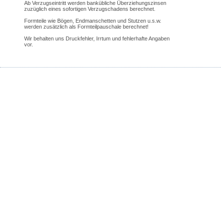
Ab Verzugseintritt werden bankübliche Überziehungszinsen
zuzüglich eines sofortigen Verzugschadens berechnet.
Formteile wie Bögen, Endmanschetten und Stutzen u.s.w.
werden zusätzlich als Formteilpauschale berechnet!
Wir behalten uns Druckfehler, Irrtum und fehlerhafte Angaben
vor.
Stäb & Becker
Technische Isolierungen